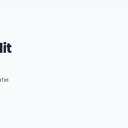
it
tie.