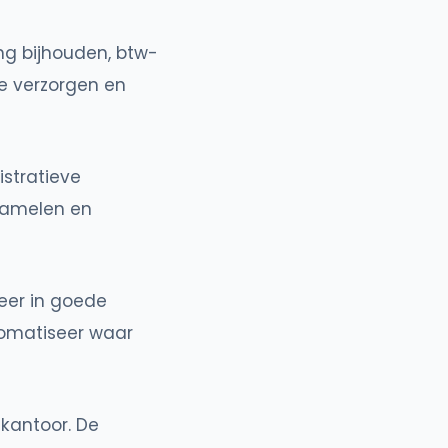
ng bijhouden, btw-
ie verzorgen en
stratieve
rzamelen en
teer in goede
omatiseer waar
kantoor. De