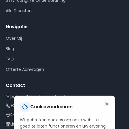
BTW-aangifte Ondersteuning
Alle Diensten
Navigatie
Over Mij
Blog
FAQ
Offerte Aanvragen
Contact
patrizia@theofficepartner.be
+32 468 23 51 07
Cookievoorkeuren
Renderstraat 8, 2260 Westerlo
Wij gebruiken cookies om onze website
LinkedIn
goed te laten functioneren en uw ervaring