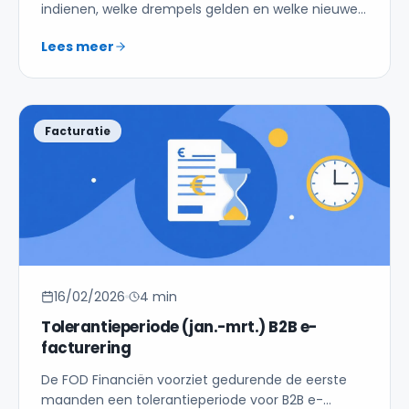
indienen, welke drempels gelden en welke nieuwe
regel vanaf 2025 van toepassing is voor
Lees meer
ondernemingen onder de vrijstellingsregeling.
Facturatie
16/02/2026
4 min
Tolerantieperiode (jan.-mrt.) B2B e-
facturering
De FOD Financiën voorziet gedurende de eerste
maanden een tolerantieperiode voor B2B e-