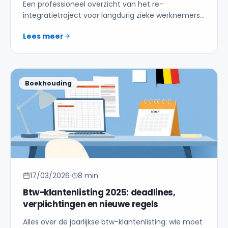
Een professioneel overzicht van het re-
integratietraject voor langdurig zieke werknemers
in België, met focus op de wijzigingen van het KB
Lees meer
van 17 december 2025 (RIT 3.0) en het Terug Naar
Werk-fonds van het RIZIV.
Boekhouding
17/03/2026
8 min
Btw-klantenlisting 2025: deadlines,
verplichtingen en nieuwe regels
Alles over de jaarlijkse btw-klantenlisting: wie moet