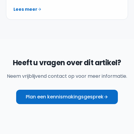
facturering. Wat betekent dit voor uw
Lees meer
onderneming?
Heeft u vragen over dit artikel?
Neem vrijblijvend contact op voor meer informatie.
Plan een kennismakingsgesprek