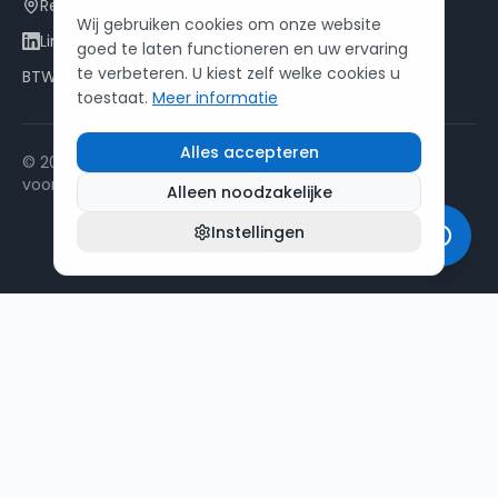
Renderstraat 8, 2260 Westerlo
Wij gebruiken cookies om onze website
LinkedIn
goed te laten functioneren en uw ervaring
te verbeteren. U kiest zelf welke cookies u
BTW: BE 0534 714 181
toestaat.
Meer informatie
Alles accepteren
© 2021 -
2026
The Office Partner. Alle rechten
Functionele cookies
voorbehouden.
Noodzakelijk voor de werking van de
Alleen noodzakelijke
Privacybeleid
Cookiebeleid
Algemene Voorwaarden
website
Disclaimer
Sitemap
Instellingen
Analytische cookies
Helpen ons de website te verbeteren
Marketingcookies
Voor gepersonaliseerde content en
advertenties